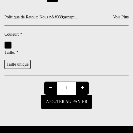
Politique de Retour:
Nous n&#039;acceptons pas de retour. Si toutefois il devait y avoir un défaut, nous nous gardons de vous proposer une note de crédit sur votre prochaine commande.
Voir Plus
Couleur:
*
Taille:
*
Taille unique
AJOUTER AU PANIER