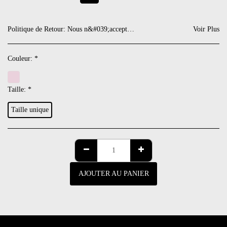
Politique de Retour:
Nous n&#039;acceptons pas de retour. Si toutefois il devait y avoir un défaut, nous nous gardons de vous proposer une note de crédit sur votre prochaine commande.
Voir Plus
Couleur:
*
Taille:
*
Taille unique
AJOUTER AU PANIER