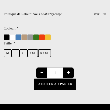
Politique de Retour:
Nous n&#039;acceptons pas de retour. Si toutefois il devait y avoir un défaut, nous nous gardons de vous proposer une note de crédit sur votre prochaine commande.
Voir Plus
Couleur:
*
Taille:
*
M
L
XL
XXL
XXXL
AJOUTER AU PANIER