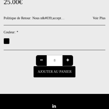
25.00
€
Politique de Retour:
Nous n&#039;acceptons pas de retour. Si toutefois il devait y avoir un défaut, nous nous gardons de vous proposer une note de crédit sur votre prochaine commande.
Voir Plus
Couleur:
*
AJOUTER AU PANIER